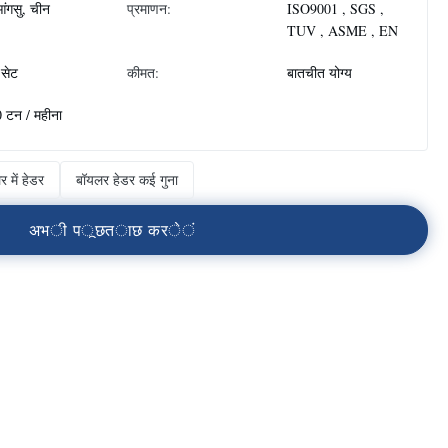
ंगसु, चीन
प्रमाणन:
ISO9001 , SGS ,
TUV , ASME , EN
सेट
कीमत:
बातचीत योग्य
 टन / महीना
 में हेडर
बॉयलर हेडर कई गुना
अ
भ
ी
प
ू
छ
त
ा
छ
क
र
े
ं