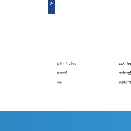
>
वर्किंग टेम्परेचर:
445 डिग्
सामग्री:
कार्बन स्
रंग:
स्वनिर्धार