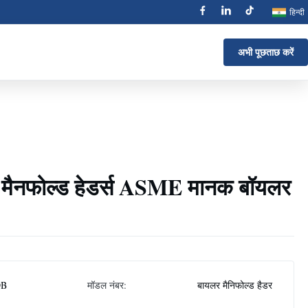
हिन्दी
अभी पूछताछ करें
लर मैनफोल्ड हेडर्स ASME मानक बॉयलर
DB
मॉडल नंबर:
बायलर मैनिफोल्ड हैडर