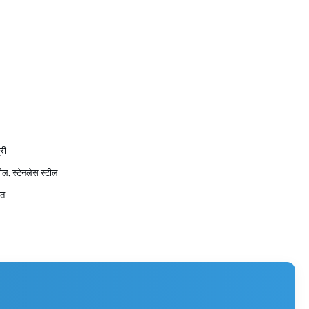
री
टील, स्टेनलेस स्टील
ित