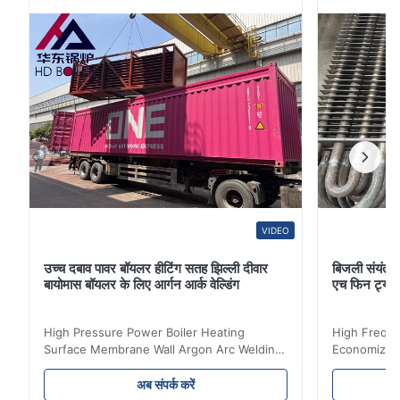
धारा से मोटे कणों को हटाकर, और बाद के चरण फैब...
VIDEO
उच्च दबाव पावर बॉयलर हीटिंग सतह झिल्ली दीवार
बिजली संयंत्र 
बायोमास बॉयलर के लिए आर्गन आर्क वेल्डिंग
एच फिन ट्यू
High Pressure Power Boiler Heating
High Freque
Surface Membrane Wall Argon Arc Welding
Economizer 
For Biomass Boiler Product Introduction
Product Des
Water wall panels with pins usually laid
is a device 
अब संपर्क करें