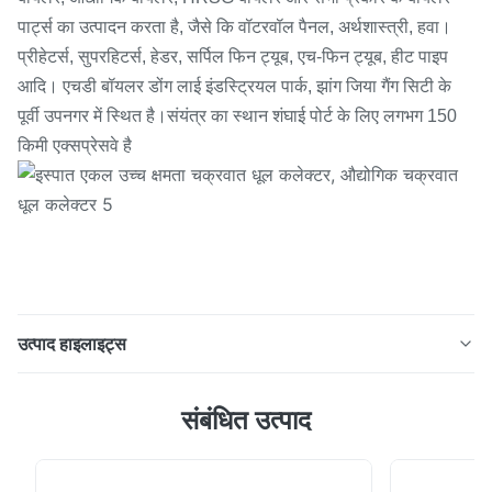
पार्ट्स का उत्पादन करता है, जैसे कि वॉटरवॉल पैनल, अर्थशास्त्री, हवा।
प्रीहेटर्स, सुपरहिटर्स, हेडर, सर्पिल फिन ट्यूब, एच-फिन ट्यूब, हीट पाइप
आदि। एचडी बॉयलर डोंग लाई इंडस्ट्रियल पार्क, झांग जिया गैंग सिटी के
पूर्वी उपनगर में स्थित है।संयंत्र का स्थान शंघाई पोर्ट के लिए लगभग 150
किमी एक्सप्रेसवे है
उत्पाद हाइलाइट्स
स्टील सिंगल हाई एफिशिएंसी साइक्लोन डस्ट कलेक्टर, इंडस्ट्रियल
संबंधित उत्पाद
साइक्लोन डस्ट कलेक्टर चक्रवात कलेक्टर को अक्सर प्राथमिक स्टेज
फैब्रिक कलेक्टर को भेजे जाने से पहले भारी धूल भार को हल्का करने के
लिए एक प्रारंभिक चरण कलेक्टर के रूप में नियोजित किया जाता है।गैस