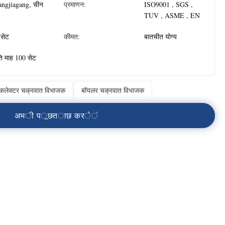
ngjiagang, चीन
प्रमाणन:
ISO9001 , SGS ,
TUV , ASME , EN
सेट
कीमत:
बातचीत योग्य
ति माह 100 सेट
 कलेक्टर चक्रवात विभाजक
बॉयलर चक्रवात विभाजक
अ
भ
ी
प
ू
छ
त
ा
छ
क
र
े
ं