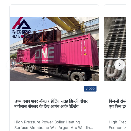
गैस, बिजली या तेल आदि के माध्यम से कमरे के हीटिंग, घर के हीटिंग, आदि
के लिए आवासीय उपयोग के लिए हो सकता है। वर्तमान संदर्भ में पावर
जनरेशन यूटिलिटीज में बिजली उत्पादन के लिए ...
VIDEO
उच्च दबाव पावर बॉयलर हीटिंग सतह झिल्ली दीवार
बिजली संयंत्र 
बायोमास बॉयलर के लिए आर्गन आर्क वेल्डिंग
एच फिन ट्यू
High Pressure Power Boiler Heating
High Freque
Surface Membrane Wall Argon Arc Welding
Economizer 