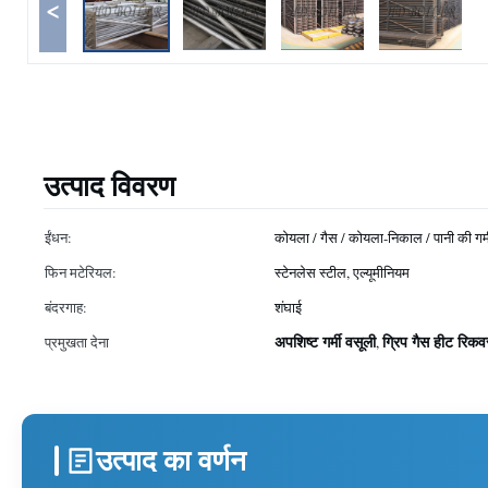
<
उत्पाद विवरण
ईंधन:
कोयला / गैस / कोयला-निकाल / पानी की गर्
फिन मटेरियल:
स्टेनलेस स्टील, एल्यूमीनियम
बंदरगाह:
शंघाई
अपशिष्ट गर्मी वसूली
ग्रिप गैस हीट रिकव
प्रमुखता देना
,
उत्पाद का वर्णन