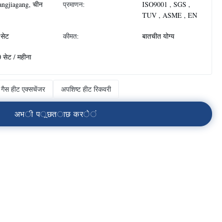
ngjiagang, चीन
प्रमाणन:
ISO9001 , SGS ,
TUV , ASME , EN
सेट
कीमत:
बातचीत योग्य
 सेट / महीना
प गैस हीट एक्सचेंजर
अपशिष्ट हीट रिकवरी
अ
भ
ी
प
ू
छ
त
ा
छ
क
र
े
ं