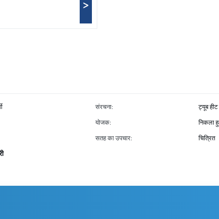
>
मी
संरचना:
ट्यूब हीट
योजक:
निकला हु
सतह का उपचार:
चित्रित
री