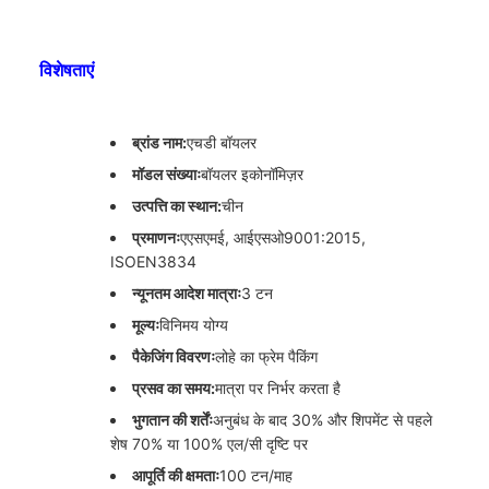
विशेषताएं
ब्रांड नाम:
एचडी बॉयलर
मॉडल संख्याः
बॉयलर इकोनॉमिज़र
उत्पत्ति का स्थान:
चीन
प्रमाणनः
एएसएमई, आईएसओ9001:2015,
ISOEN3834
न्यूनतम आदेश मात्राः
3 टन
मूल्यः
विनिमय योग्य
पैकेजिंग विवरणः
लोहे का फ्रेम पैकिंग
प्रसव का समय:
मात्रा पर निर्भर करता है
भुगतान की शर्तेंः
अनुबंध के बाद 30% और शिपमेंट से पहले
शेष 70% या 100% एल/सी दृष्टि पर
आपूर्ति की क्षमताः
100 टन/माह