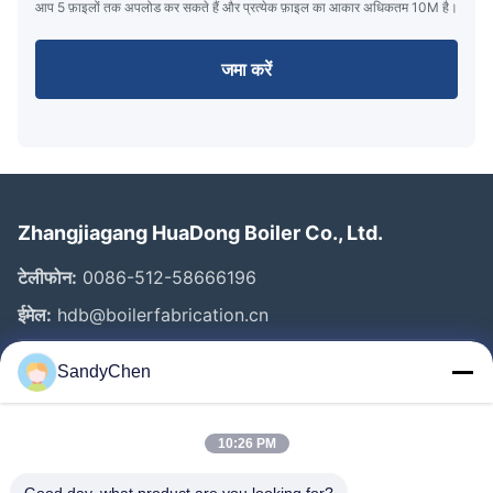
आप 5 फ़ाइलों तक अपलोड कर सकते हैं और प्रत्येक फ़ाइल का आकार अधिकतम 10M है।
जमा करें
Zhangjiagang HuaDong Boiler Co., Ltd.
टेलीफोन:
0086-512-58666196
ईमेल:
hdb@boilerfabrication.cn
SandyChen
त्वरित लिंक
घर
10:26 PM
उत्पादों