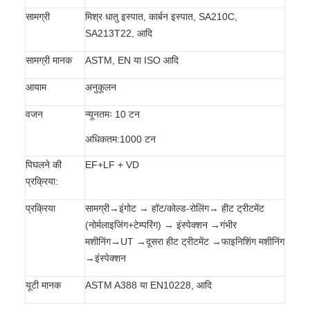
सामग्री
मिश्र धातु इस्पात, कार्बन इस्पात, SA210C,
SA213T22, आदि
सामग्री मानक
ASTM, EN या ISO आदि
आयाम
अनुकूलन
वजन
न्यूनतमः 10 टन
अधिकतम:1000 टन
पिघलने की
EF+LF + VD
प्रक्रिया:
प्रक्रिया
सामग्री→इंगोट → हॉट/कोल्ड-रोलिंग→ हीट ट्रीटमेंट
(नोर्मलाइजिंग+टेम्परिंग) → इंस्पेक्शन →गंभीर
मशीनिंग→UT →दूसरा हीट ट्रीटमेंट →फाइनिशिंग मशीनिंग
→इंस्पेक्शन
यूटी मानक
ASTM A388 या EN10228, आदि