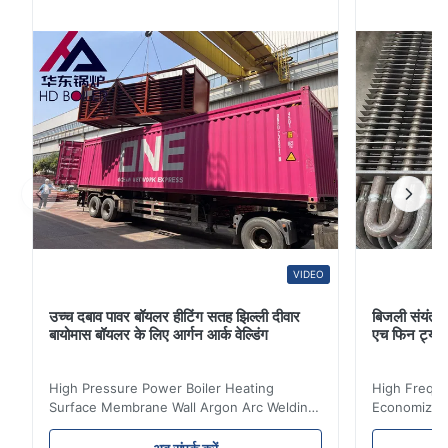
निकास गर्मी का उपयोग फ़ीड वाटर को गर्म करने के लिए करता है, जो कि
पूंछ शाफ्ट के बाद फ्लू के पहले चरण के सुपरही...
VIDEO
उच्च दबाव पावर बॉयलर हीटिंग सतह झिल्ली दीवार
बिजली संयंत्र 
बायोमास बॉयलर के लिए आर्गन आर्क वेल्डिंग
एच फिन ट्यू
High Pressure Power Boiler Heating
High Freque
Surface Membrane Wall Argon Arc Welding
Economizer 
For Biomass Boiler Product Introduction
Product Des
Water wall panels with pins usually laid
is a device 